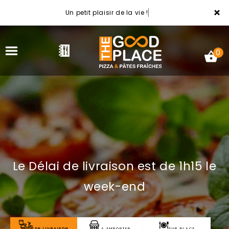
×
Un petit plaisir de la vie !
0
ACCUEIL
LA CARTE
Le Délai de livraison est de 1h15 le
NOTRE RESTAURANT
week-end
VOS AVIS
MENTIONS LÉGALES
EN LIVRAISON
A EMPORTER
SUR PLACE