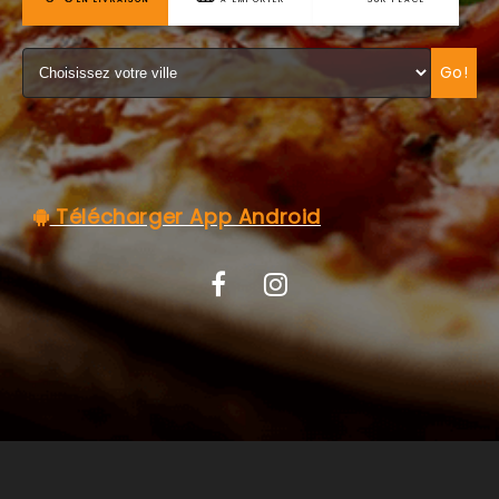
C.G.V
Go!
Télécharger App Android