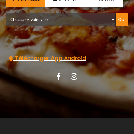
C.G.V
Go!
Télécharger App Android