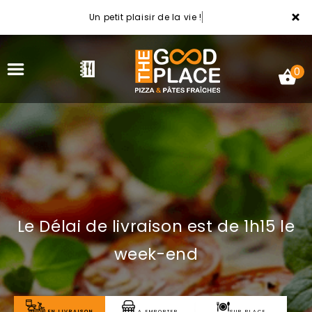
×
Un petit plaisir de la vie !
0
ACCUEIL
LA CARTE
Le Délai de livraison est de 1h15 le
NOTRE RESTAURANT
week-end
VOS AVIS
MENTIONS LÉGALES
EN LIVRAISON
A EMPORTER
SUR PLACE