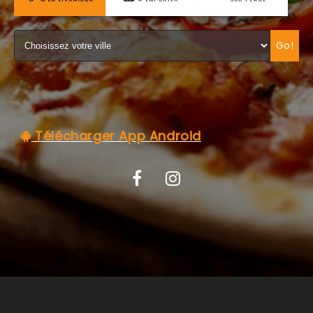
C.G.V
Go!
Télécharger App Android