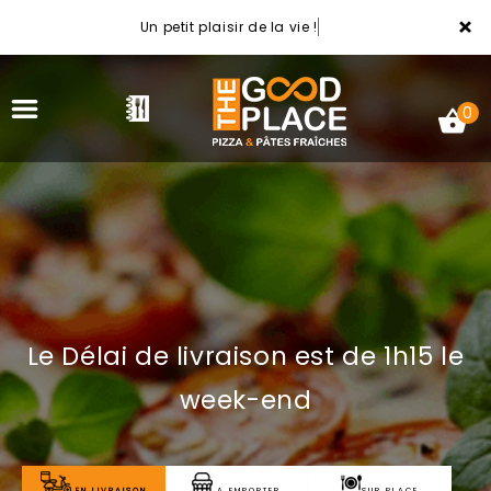
×
Un petit plaisir de la vie !
0
ACCUEIL
LA CARTE
Le Délai de livraison est de 1h15 le
NOTRE RESTAURANT
week-end
VOS AVIS
MENTIONS LÉGALES
EN LIVRAISON
A EMPORTER
SUR PLACE